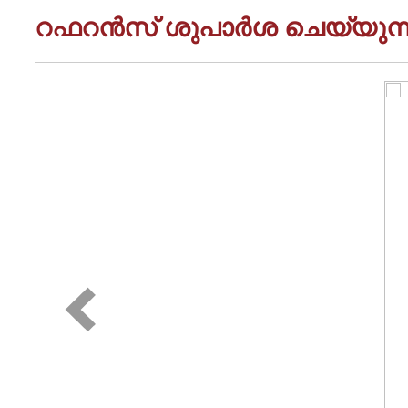
റഫറൻസ് ശുപാർശ ചെയ്യുന്