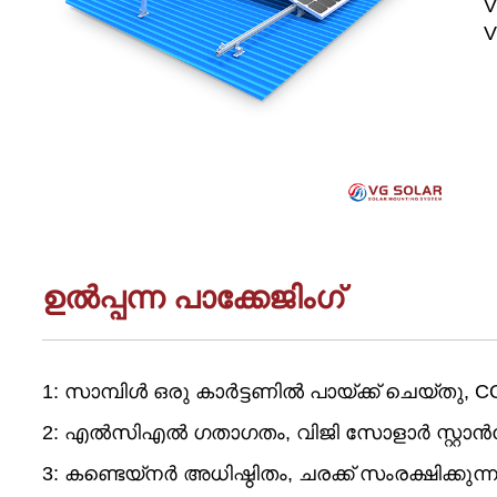
V
V
ഉൽപ്പന്ന പാക്കേജിംഗ്
1: സാമ്പിൾ ഒരു കാർട്ടണിൽ പായ്ക്ക് ചെയ്തു, C
2: എൽസിഎൽ ഗതാഗതം, വിജി സോളാർ സ്റ്റാൻഡേർഡ
3: കണ്ടെയ്നർ അധിഷ്ഠിതം, ചരക്ക് സംരക്ഷിക്കുന്ന