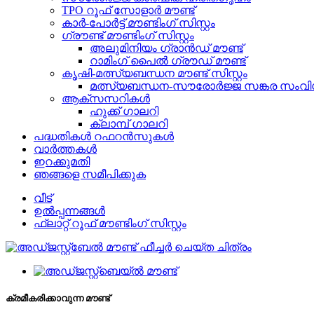
TPO റൂഫ് സോളാർ മൗണ്ട്
കാർ-പോർട്ട് മൗണ്ടിംഗ് സിസ്റ്റം
ഗ്രൗണ്ട് മൗണ്ടിംഗ് സിസ്റ്റം
അലുമിനിയം ഗ്രാൻഡ് മൗണ്ട്
റാമിംഗ് പൈൽ ഗ്രൗഡ് മൗണ്ട്
കൃഷി-മത്സ്യബന്ധന മൗണ്ട് സിസ്റ്റം
മത്സ്യബന്ധന-സൗരോർജ്ജ സങ്കര സംവി
ആക്‌സസറികൾ
ഹുക്ക് ഗാലറി
ക്ലാമ്പ് ഗാലറി
പദ്ധതികൾ റഫറൻസുകൾ
വാർത്തകൾ
ഇറക്കുമതി
ഞങ്ങളെ സമീപിക്കുക
വീട്
ഉൽപ്പന്നങ്ങൾ
ഫ്ലാറ്റ് റൂഫ് മൗണ്ടിംഗ് സിസ്റ്റം
ക്രമീകരിക്കാവുന്ന മൗണ്ട്