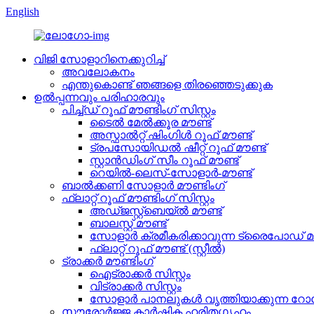
English
വിജി സോളാറിനെക്കുറിച്ച്
അവലോകനം
എന്തുകൊണ്ട് ഞങ്ങളെ തിരഞ്ഞെടുക്കുക
ഉൽപ്പന്നവും പരിഹാരവും
പിച്ച്ഡ് റൂഫ് മൗണ്ടിംഗ് സിസ്റ്റം
ടൈൽ മേൽക്കൂര മൗണ്ട്
അസ്ഫാൽറ്റ് ഷിംഗിൾ റൂഫ് മൗണ്ട്
ട്രപസോയിഡൽ ഷീറ്റ് റൂഫ് മൗണ്ട്
സ്റ്റാൻഡിംഗ് സീം റൂഫ് മൗണ്ട്
റെയിൽ-ലെസ്-സോളാർ-മൗണ്ട്
ബാൽക്കണി സോളാർ മൗണ്ടിംഗ്
ഫ്ലാറ്റ് റൂഫ് മൗണ്ടിംഗ് സിസ്റ്റം
അഡ്ജസ്റ്റ്ബെയ്ൽ മൗണ്ട്
ബാലസ്റ്റ് മൗണ്ട്
സോളാർ ക്രമീകരിക്കാവുന്ന ട്രൈപോഡ് മൗ
ഫ്ലാറ്റ് റൂഫ് മൗണ്ട് (സ്റ്റീൽ)
ട്രാക്കർ മൗണ്ടിംഗ്
ഐട്രാക്കർ സിസ്റ്റം
വിട്രാക്കർ സിസ്റ്റം
സോളാർ പാനലുകൾ വൃത്തിയാക്കുന്ന റോബ
സൗരോർജ്ജ കാർഷിക ഹരിതഗൃഹം