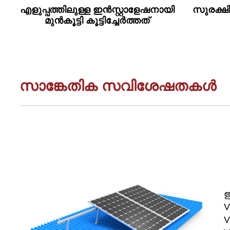
എളുപ്പത്തിലുള്ള ഇൻസ്റ്റാളേഷനായി
സുരക്ഷ
മുൻകൂട്ടി കൂട്ടിച്ചേർത്തത്
സാങ്കേതിക സവിശേഷതകൾ
ഇ
V
V