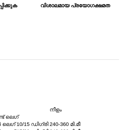
്പിക്കുക
വിശാലമായ പ്രയോഗക്ഷമത
നീളം
ട് ലെഗ്
ലെഗ് 10/15 ഡിഗ്രി
240-360 മി.മീ