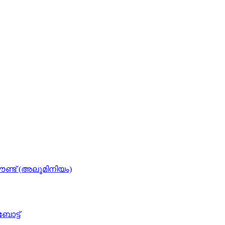
ണ്ട് (അലൂമിനിയം)
ോട്ട്