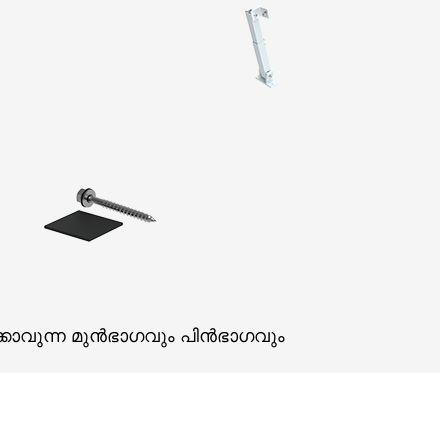
ക്കാവുന്ന മുൻഭാഗവും പിൻഭാഗവും