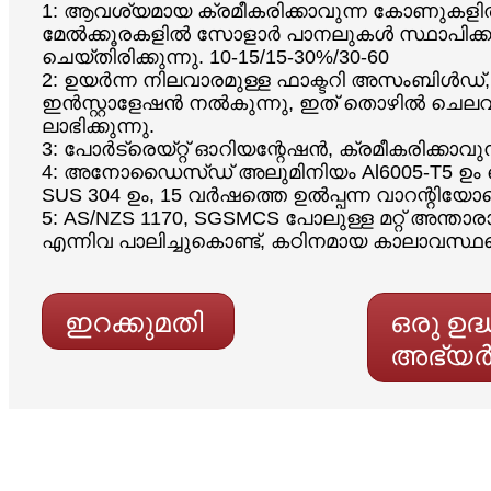
1: ആവശ്യമായ ക്രമീകരിക്കാവുന്ന കോണുകളി
മേൽക്കൂരകളിൽ സോളാർ പാനലുകൾ സ്ഥാപിക്ക
ചെയ്‌തിരിക്കുന്നു. 10-15/15-30%/30-60
2: ഉയർന്ന നിലവാരമുള്ള ഫാക്ടറി അസംബിൾഡ്, 
ഇൻസ്റ്റാളേഷൻ നൽകുന്നു, ഇത് തൊഴിൽ ചെല
ലാഭിക്കുന്നു.
3: പോർട്രെയ്റ്റ് ഓറിയന്റേഷൻ, ക്രമീകരിക്കാവു
4: അനോഡൈസ്ഡ് അലുമിനിയം Al6005-T5 ഉം സ്റ്റ
SUS 304 ഉം, 15 വർഷത്തെ ഉൽപ്പന്ന വാറന്റിയോ
5: AS/NZS 1170, SGSMCS പോലുള്ള മറ്റ് അന്താര
എന്നിവ പാലിച്ചുകൊണ്ട്, കഠിനമായ കാലാവസ്ഥ
ഇറക്കുമതി
ഒരു ഉദ
അഭ്യർത