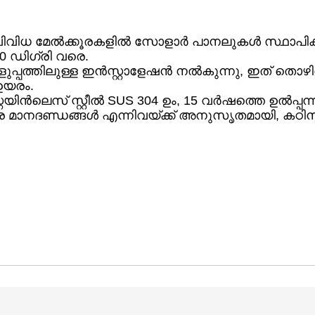
വിധ മേൽക്കൂരകളിൽ സോളാർ പാനലുകൾ സ്ഥാപിക്കാൻ 
0 ഡിഗ്രി വരെ.
പ്പത്തിലുള്ള ഇൻസ്റ്റാളേഷൻ നൽകുന്നു, ഇത് തൊഴി
 ഉയരം.
ിൻലെസ് സ്റ്റീൽ SUS 304 ഉം, 15 വർഷത്തെ ഉൽപ്പന്
ാഷ്ട്ര മാനദണ്ഡങ്ങൾ എന്നിവയ്ക്ക് അനുസൃതമായി, 