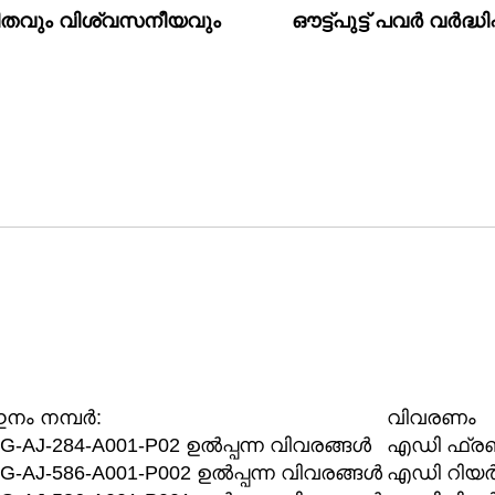
ിതവും വിശ്വസനീയവും
ഔട്ട്പുട്ട് പവർ വർദ്ധിപ
നം നമ്പർ:
വിവരണം
G-AJ-284-A001-P02 ഉൽപ്പന്ന വിവരങ്ങൾ
എഡി ഫ്രണ്
G-AJ-586-A001-P002 ഉൽപ്പന്ന വിവരങ്ങൾ
എഡി റിയർ 