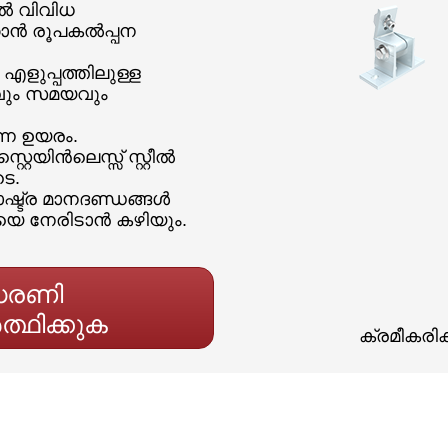
ൽ വിവിധ
ാൻ രൂപകൽപ്പന
എളുപ്പത്തിലുള്ള
വും സമയവും
ന്ന ഉയരം.
െയിൻലെസ്സ് സ്റ്റീൽ
ടെ.
ാഷ്ട്ര മാനദണ്ഡങ്ങൾ
യെ നേരിടാൻ കഴിയും.
്ധരണി
്ഥിക്കുക
ക്രമീകരി