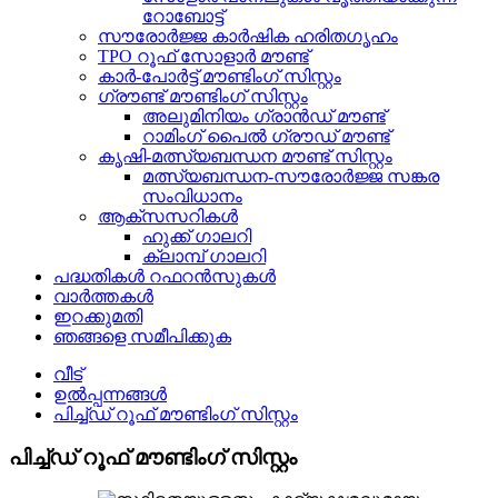
റോബോട്ട്
സൗരോർജ്ജ കാർഷിക ഹരിതഗൃഹം
TPO റൂഫ് സോളാർ മൗണ്ട്
കാർ-പോർട്ട് മൗണ്ടിംഗ് സിസ്റ്റം
ഗ്രൗണ്ട് മൗണ്ടിംഗ് സിസ്റ്റം
അലുമിനിയം ഗ്രാൻഡ് മൗണ്ട്
റാമിംഗ് പൈൽ ഗ്രൗഡ് മൗണ്ട്
കൃഷി-മത്സ്യബന്ധന മൗണ്ട് സിസ്റ്റം
മത്സ്യബന്ധന-സൗരോർജ്ജ സങ്കര
സംവിധാനം
ആക്‌സസറികൾ
ഹുക്ക് ഗാലറി
ക്ലാമ്പ് ഗാലറി
പദ്ധതികൾ റഫറൻസുകൾ
വാർത്തകൾ
ഇറക്കുമതി
ഞങ്ങളെ സമീപിക്കുക
വീട്
ഉൽപ്പന്നങ്ങൾ
പിച്ച്ഡ് റൂഫ് മൗണ്ടിംഗ് സിസ്റ്റം
പിച്ച്ഡ് റൂഫ് മൗണ്ടിംഗ് സിസ്റ്റം