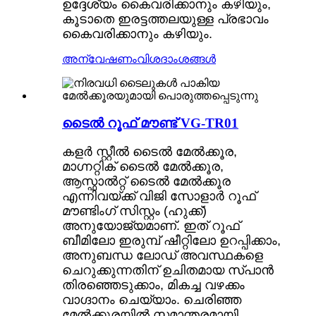
ഉദ്ദേശ്യം കൈവരിക്കാനും കഴിയും,
കൂടാതെ ഇരട്ടത്തലയുള്ള പ്രഭാവം
കൈവരിക്കാനും കഴിയും.
അന്വേഷണം
വിശദാംശങ്ങൾ
ടൈൽ റൂഫ് മൗണ്ട് VG-TR01
കളർ സ്റ്റീൽ ടൈൽ മേൽക്കൂര,
മാഗ്നറ്റിക് ടൈൽ മേൽക്കൂര,
ആസ്ഫാൽറ്റ് ടൈൽ മേൽക്കൂര
എന്നിവയ്ക്ക് വിജി സോളാർ റൂഫ്
മൗണ്ടിംഗ് സിസ്റ്റം (ഹുക്ക്)
അനുയോജ്യമാണ്. ഇത് റൂഫ്
ബീമിലോ ഇരുമ്പ് ഷീറ്റിലോ ഉറപ്പിക്കാം,
അനുബന്ധ ലോഡ് അവസ്ഥകളെ
ചെറുക്കുന്നതിന് ഉചിതമായ സ്പാൻ
തിരഞ്ഞെടുക്കാം, മികച്ച വഴക്കം
വാഗ്ദാനം ചെയ്യാം. ചെരിഞ്ഞ
മേൽക്കൂരയിൽ സമാന്തരമായി