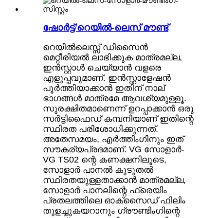
ഷോർട്ട്/റെയിൽ-ലെസ് മൗണ്ട്
റെയിൽലെസ്സ് ഡിസൈൻ
മെറ്റീരിയൽ ലാഭിക്കുക മാത്രമല്ല,
ഇൻസ്റ്റാൾ ചെയ്യാൻ വളരെ
എളുപ്പവുമാണ്. ഇൻസ്റ്റാളേഷൻ
പൂർത്തിയാക്കാൻ ഇതിന് നാല്
ഭാഗങ്ങൾ മാത്രമേ ആവശ്യമുള്ളൂ.
സുരക്ഷിതമാണെന്ന് ഉറപ്പാക്കാൻ ഒരു
സർട്ടിഫൈഡ് കമ്പനിയാണ് ഇതിന്റെ
സ്ഥിരത പരിശോധിക്കുന്നത്.
അതേസമയം, എർത്തിംഗിനും ഇത്
സൗകര്യപ്രദമാണ്. VG സോളാർ-
VG TS02 ന്റെ കണക്ഷനിലൂടെ,
സോളാർ പാനൽ കൂടുതൽ
സ്ഥിരതയുള്ളതാക്കാൻ മാത്രമല്ല,
സോളാർ പാനലിന്റെ ഫ്രെയിം
പ്രതലത്തിലെ ഓക്സൈഡ് ഫിലിം
തുളച്ചുകയറാനും ഗ്രൗണ്ടിംഗിന്റെ