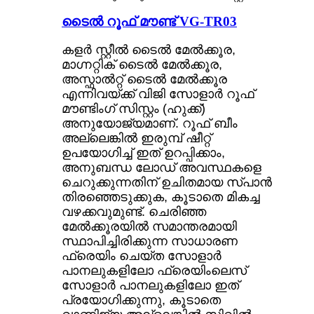
ടൈൽ റൂഫ് മൗണ്ട് VG-TR03
കളർ സ്റ്റീൽ ടൈൽ മേൽക്കൂര,
മാഗ്നറ്റിക് ടൈൽ മേൽക്കൂര,
അസ്ഫാൽറ്റ് ടൈൽ മേൽക്കൂര
എന്നിവയ്ക്ക് വിജി സോളാർ റൂഫ്
മൗണ്ടിംഗ് സിസ്റ്റം (ഹുക്ക്)
അനുയോജ്യമാണ്. റൂഫ് ബീം
അല്ലെങ്കിൽ ഇരുമ്പ് ഷീറ്റ്
ഉപയോഗിച്ച് ഇത് ഉറപ്പിക്കാം,
അനുബന്ധ ലോഡ് അവസ്ഥകളെ
ചെറുക്കുന്നതിന് ഉചിതമായ സ്പാൻ
തിരഞ്ഞെടുക്കുക, കൂടാതെ മികച്ച
വഴക്കവുമുണ്ട്. ചെരിഞ്ഞ
മേൽക്കൂരയിൽ സമാന്തരമായി
സ്ഥാപിച്ചിരിക്കുന്ന സാധാരണ
ഫ്രെയിം ചെയ്ത സോളാർ
പാനലുകളിലോ ഫ്രെയിംലെസ്
സോളാർ പാനലുകളിലോ ഇത്
പ്രയോഗിക്കുന്നു, കൂടാതെ