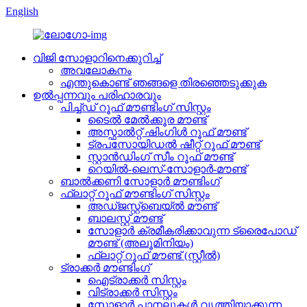
English
വിജി സോളാറിനെക്കുറിച്ച്
അവലോകനം
എന്തുകൊണ്ട് ഞങ്ങളെ തിരഞ്ഞെടുക്കുക
ഉൽപ്പന്നവും പരിഹാരവും
പിച്ച്ഡ് റൂഫ് മൗണ്ടിംഗ് സിസ്റ്റം
ടൈൽ മേൽക്കൂര മൗണ്ട്
അസ്ഫാൽറ്റ് ഷിംഗിൾ റൂഫ് മൗണ്ട്
ട്രപസോയിഡൽ ഷീറ്റ് റൂഫ് മൗണ്ട്
സ്റ്റാൻഡിംഗ് സീം റൂഫ് മൗണ്ട്
റെയിൽ-ലെസ്-സോളാർ-മൗണ്ട്
ബാൽക്കണി സോളാർ മൗണ്ടിംഗ്
ഫ്ലാറ്റ് റൂഫ് മൗണ്ടിംഗ് സിസ്റ്റം
അഡ്ജസ്റ്റ്ബെയ്ൽ മൗണ്ട്
ബാലസ്റ്റ് മൗണ്ട്
സോളാർ ക്രമീകരിക്കാവുന്ന ട്രൈപോഡ്
മൗണ്ട് (അലൂമിനിയം)
ഫ്ലാറ്റ് റൂഫ് മൗണ്ട് (സ്റ്റീൽ)
ട്രാക്കർ മൗണ്ടിംഗ്
ഐട്രാക്കർ സിസ്റ്റം
വിട്രാക്കർ സിസ്റ്റം
സോളാർ പാനലുകൾ വൃത്തിയാക്കുന്ന