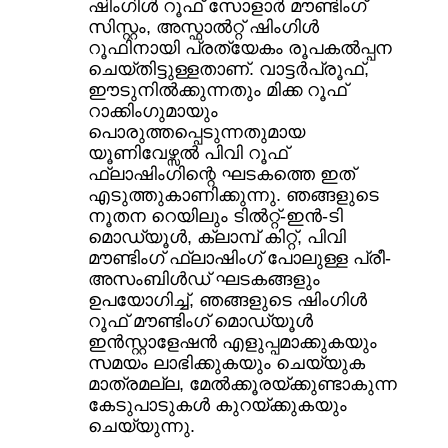
ഷിംഗിൾ റൂഫ് സോളാർ മൗണ്ടിംഗ്
സിസ്റ്റം, അസ്ഫാൽറ്റ് ഷിംഗിൾ
റൂഫിനായി പ്രത്യേകം രൂപകൽപ്പന
ചെയ്തിട്ടുള്ളതാണ്. വാട്ടർപ്രൂഫ്,
ഈടുനിൽക്കുന്നതും മിക്ക റൂഫ്
റാക്കിംഗുമായും
പൊരുത്തപ്പെടുന്നതുമായ
യൂണിവേഴ്സൽ പിവി റൂഫ്
ഫ്ലാഷിംഗിന്റെ ഘടകത്തെ ഇത്
എടുത്തുകാണിക്കുന്നു. ഞങ്ങളുടെ
നൂതന റെയിലും ടിൽറ്റ്-ഇൻ-ടി
മൊഡ്യൂൾ, ക്ലാമ്പ് കിറ്റ്, പിവി
മൗണ്ടിംഗ് ഫ്ലാഷിംഗ് പോലുള്ള പ്രീ-
അസംബിൾഡ് ഘടകങ്ങളും
ഉപയോഗിച്ച്, ഞങ്ങളുടെ ഷിംഗിൾ
റൂഫ് മൗണ്ടിംഗ് മൊഡ്യൂൾ
ഇൻസ്റ്റാളേഷൻ എളുപ്പമാക്കുകയും
സമയം ലാഭിക്കുകയും ചെയ്യുക
മാത്രമല്ല, മേൽക്കൂരയ്ക്കുണ്ടാകുന്ന
കേടുപാടുകൾ കുറയ്ക്കുകയും
ചെയ്യുന്നു.