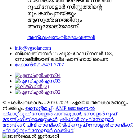
വാണിജ്യ അല്ലെങ്കിൽ സിവിൽ
റൂഫ് സോളാർ സിസ്റ്റത്തിന്റെ
രൂപകൽപ്പനയ്ക്കും
ആസൂത്രണത്തിനും
അനുയോജ്യമാണ്.
അന്വേഷണം
വിശദാംശങ്ങൾ
info@vgsolar.com
ബ്ലോക്ക് നമ്പർ 15 ഷുയ റോഡ് നമ്പർ 168,
സോങ്ജിയാങ് ജില്ല ഷാങ്ഹായ് ചൈന
ഫോൺ:021-5471 7707
© പകർപ്പവകാശം - 2010-2023 : എല്ലാ അവകാശങ്ങളും
നിക്ഷിപ്തം.
സൈറ്റ്മാപ്പ്
-
AMP മൊബൈൽ
ഫ്ലാറ്റ് റൂഫ് സോളാർ പാനലുകൾ
,
സോളാർ റൂഫ്
മൗണ്ടിംഗ് ബ്രാക്കറ്റുകൾ
,
ഷിംഗിൾ റൂഫ് സോളാർ
മൗണ്ടിംഗ്
,
പിവി മൗണ്ടിംഗ്
,
ടിപിഒ റൂഫ് സോളാർ മൗണ്ടിംഗ്
,
ഫ്ലാറ്റ് റൂഫ് സോളാർ റാക്കിംഗ്
,