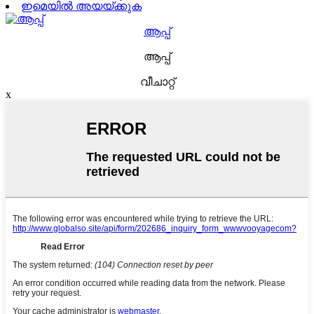
ഇമെയിൽ അയയ്ക്കുക
ആപ്പ്
ആപ്പ്
വീചാറ്റ്
x