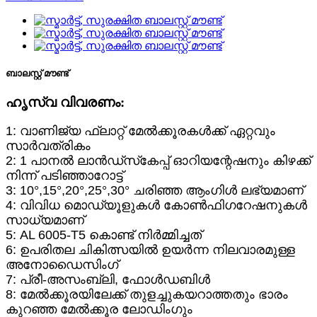
ബാലസ്റ്റ് മൗണ്ട്
ഹൃസ്വ വിവരണം:
1: വാണിജ്യ ഫ്ലാറ്റ് മേൽക്കൂരകൾക്ക് ഏറ്റവും
സാർവത്രികം
2: 1 പാനൽ ലാൻഡ്‌സ്‌കേപ്പ് ഓറിയന്റേഷനും കിഴക്ക്
നിന്ന് പടിഞ്ഞാറോട്ട്
3: 10°,15°,20°,25°,30° ചരിഞ്ഞ ആംഗിൾ ലഭ്യമാണ്
4: വിവിധ മൊഡ്യൂളുകൾ കോൺഫിഗറേഷനുകൾ
സാധ്യമാണ്
5: AL 6005-T5 കൊണ്ട് നിർമ്മിച്ചത്
6: ഉപരിതല ചികിത്സയിൽ ഉയർന്ന നിലവാരമുള്ള
അനോഡൈസിംഗ്
7: പ്രീ-അസംബ്ലി, ഫോൾഡബിൾ
8: മേൽക്കൂരയിലേക്ക് തുളച്ചുകയറാത്തതും ഭാരം
കുറഞ്ഞ മേൽക്കൂര ലോഡിംഗും