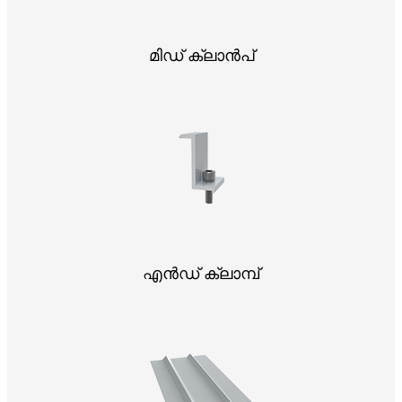
മിഡ് ക്ലാൻപ്
എൻഡ് ക്ലാമ്പ്