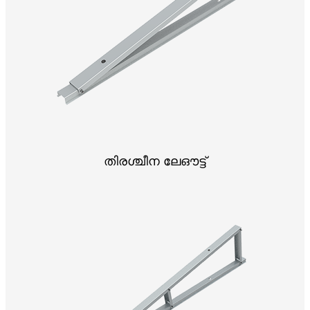
തിരശ്ചീന ലേഔട്ട്