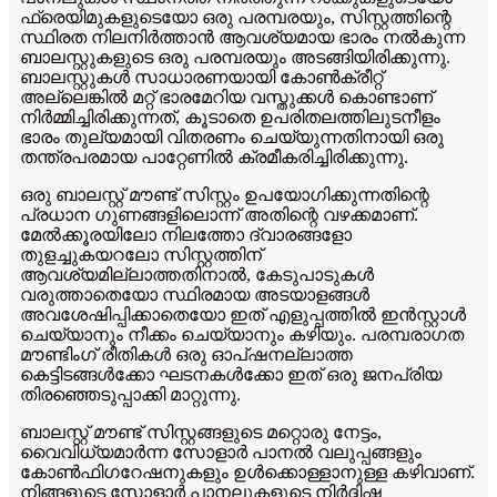
ഫ്രെയിമുകളുടെയോ ഒരു പരമ്പരയും, സിസ്റ്റത്തിന്റെ
സ്ഥിരത നിലനിർത്താൻ ആവശ്യമായ ഭാരം നൽകുന്ന
ബാലസ്റ്റുകളുടെ ഒരു പരമ്പരയും അടങ്ങിയിരിക്കുന്നു.
ബാലസ്റ്റുകൾ സാധാരണയായി കോൺക്രീറ്റ്
അല്ലെങ്കിൽ മറ്റ് ഭാരമേറിയ വസ്തുക്കൾ കൊണ്ടാണ്
നിർമ്മിച്ചിരിക്കുന്നത്, കൂടാതെ ഉപരിതലത്തിലുടനീളം
ഭാരം തുല്യമായി വിതരണം ചെയ്യുന്നതിനായി ഒരു
തന്ത്രപരമായ പാറ്റേണിൽ ക്രമീകരിച്ചിരിക്കുന്നു.
ഒരു ബാലസ്റ്റ് മൗണ്ട് സിസ്റ്റം ഉപയോഗിക്കുന്നതിന്റെ
പ്രധാന ഗുണങ്ങളിലൊന്ന് അതിന്റെ വഴക്കമാണ്.
മേൽക്കൂരയിലോ നിലത്തോ ദ്വാരങ്ങളോ
തുളച്ചുകയറലോ സിസ്റ്റത്തിന്
ആവശ്യമില്ലാത്തതിനാൽ, കേടുപാടുകൾ
വരുത്താതെയോ സ്ഥിരമായ അടയാളങ്ങൾ
അവശേഷിപ്പിക്കാതെയോ ഇത് എളുപ്പത്തിൽ ഇൻസ്റ്റാൾ
ചെയ്യാനും നീക്കം ചെയ്യാനും കഴിയും. പരമ്പരാഗത
മൗണ്ടിംഗ് രീതികൾ ഒരു ഓപ്ഷനല്ലാത്ത
കെട്ടിടങ്ങൾക്കോ ​​ഘടനകൾക്കോ ​​ഇത് ഒരു ജനപ്രിയ
തിരഞ്ഞെടുപ്പാക്കി മാറ്റുന്നു.
ബാലസ്റ്റ് മൗണ്ട് സിസ്റ്റങ്ങളുടെ മറ്റൊരു നേട്ടം,
വൈവിധ്യമാർന്ന സോളാർ പാനൽ വലുപ്പങ്ങളും
കോൺഫിഗറേഷനുകളും ഉൾക്കൊള്ളാനുള്ള കഴിവാണ്.
നിങ്ങളുടെ സോളാർ പാനലുകളുടെ നിർദ്ദിഷ്ട