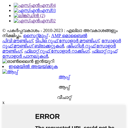
© പകർപ്പവകാശം - 2010-2023 : എല്ലാ അവകാശങ്ങളും
നിക്ഷിപ്തം.
സൈറ്റ്മാപ്പ്
-
AMP മൊബൈൽ
പിവി മൗണ്ടിംഗ്
,
ടിപിഒ റൂഫ് സോളാർ മൗണ്ടിംഗ്
,
സോളാർ
റൂഫ് മൗണ്ടിംഗ് ബ്രാക്കറ്റുകൾ
,
ഷിംഗിൾ റൂഫ് സോളാർ
മൗണ്ടിംഗ്
,
ഫ്ലാറ്റ് റൂഫ് സോളാർ റാക്കിംഗ്
,
ഫ്ലാറ്റ് റൂഫ്
സോളാർ പാനലുകൾ
,
ഇമെയിൽ അയയ്ക്കുക
ആപ്പ്
ആപ്പ്
വീചാറ്റ്
x