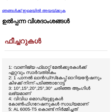
ഞങ്ങൾക്ക് ഇമെയിൽ അയയ്ക്കുക
ഉൽപ്പന്ന വിശദാംശങ്ങൾ
ഫീച്ചറുകൾ
1: വാണിജ്യ ഫ്ലാറ്റ് മേൽക്കൂരകൾക്ക്
ഏറ്റവും സാർവത്രികം
2: 1 പാനൽ ലാൻഡ്‌സ്‌കേപ്പ് ഓറിയന്റേഷനും
കിഴക്ക് നിന്ന് പടിഞ്ഞാറോട്ട്
3: 10°,15°,20°,25°,30° ചരിഞ്ഞ ആംഗിൾ
ലഭ്യമാണ്
4: വിവിധ മൊഡ്യൂളുകൾ
കോൺഫിഗറേഷനുകൾ സാധ്യമാണ്
5: AL 6005-T5 കൊണ്ട് നിർമ്മിച്ചത്