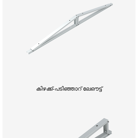
കിഴക്ക്-പടിഞ്ഞാറ് ലേഔട്ട്