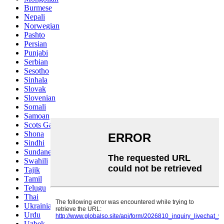
Burmese
Nepali
Norwegian
Pashto
Persian
Punjabi
Serbian
Sesotho
Sinhala
Slovak
Slovenian
Somali
Samoan
Scots Gaelic
Shona
Sindhi
Sundanese
Swahili
Tajik
Tamil
Telugu
Thai
Ukrainian
Urdu
Uzbek