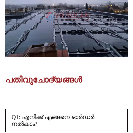
പതിവുചോദ്യങ്ങൾ
Q1: എനിക്ക് എങ്ങനെ ഓർഡർ
നൽകാം?