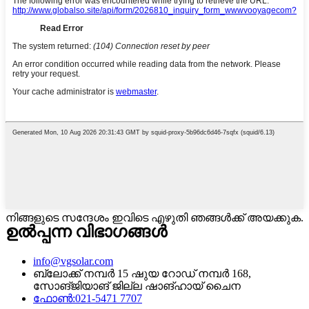
നിങ്ങളുടെ സന്ദേശം ഇവിടെ എഴുതി ഞങ്ങൾക്ക് അയക്കുക.
ഉൽപ്പന്ന വിഭാഗങ്ങൾ
info@vgsolar.com
ബ്ലോക്ക് നമ്പർ 15 ഷുയ റോഡ് നമ്പർ 168,
സോങ്ജിയാങ് ജില്ല ഷാങ്ഹായ് ചൈന
ഫോൺ:021-5471 7707