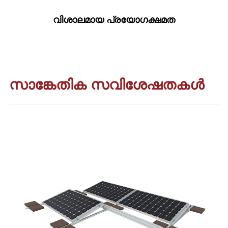
വിശാലമായ പ്രയോഗക്ഷമത
സാങ്കേതിക സവിശേഷതകൾ