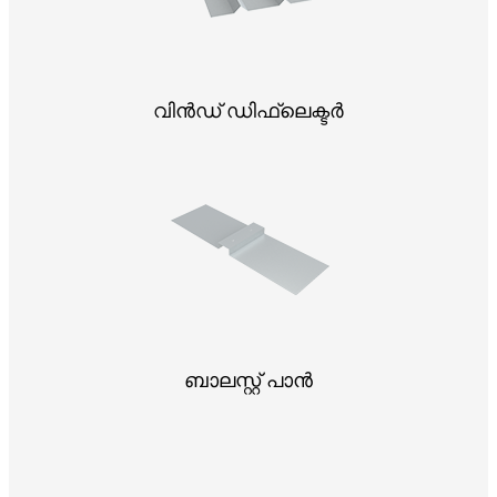
വിൻഡ് ഡിഫ്ലെക്ടർ
ബാലസ്റ്റ് പാൻ