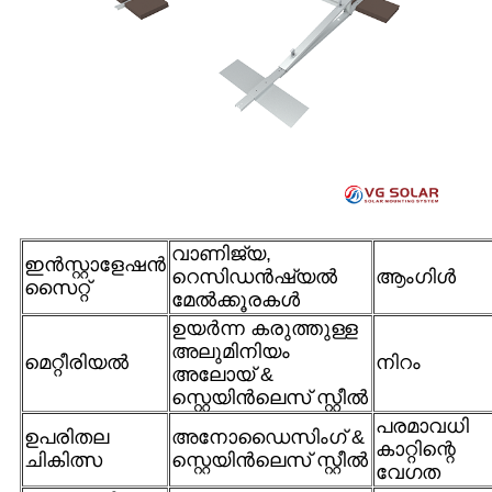
വാണിജ്യ,
ഇൻസ്റ്റാളേഷൻ
റെസിഡൻഷ്യൽ
ആംഗിൾ
സൈറ്റ്
മേൽക്കൂരകൾ
ഉയർന്ന കരുത്തുള്ള
അലുമിനിയം
മെറ്റീരിയൽ
നിറം
അലോയ് &
സ്റ്റെയിൻലെസ് സ്റ്റീൽ
പരമാവധി
ഉപരിതല
അനോഡൈസിംഗ് &
കാറ്റിന്റെ
ചികിത്സ
സ്റ്റെയിൻലെസ് സ്റ്റീൽ
വേഗത