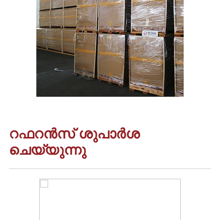
റഫറൻസ് ശുപാർശ
ചെയ്യുന്നു