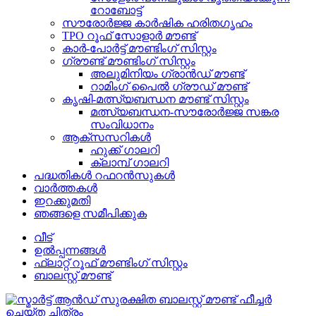
റോബോട്ട്
സൗരോർജ്ജ കാർഷിക ഹരിതഗൃഹം
TPO റൂഫ് സോളാർ മൗണ്ട്
കാർ-പോർട്ട് മൗണ്ടിംഗ് സിസ്റ്റം
ഗ്രൗണ്ട് മൗണ്ടിംഗ് സിസ്റ്റം
അലുമിനിയം ഗ്രാൻഡ് മൗണ്ട്
റാമിംഗ് പൈൽ ഗ്രൗഡ് മൗണ്ട്
കൃഷി-മത്സ്യബന്ധന മൗണ്ട് സിസ്റ്റം
മത്സ്യബന്ധന-സൗരോർജ്ജ സങ്കര
സംവിധാനം
ആക്‌സസറികൾ
ഹുക്ക് ഗാലറി
ക്ലാമ്പ് ഗാലറി
പദ്ധതികൾ റഫറൻസുകൾ
വാർത്തകൾ
ഇറക്കുമതി
ഞങ്ങളെ സമീപിക്കുക
വീട്
ഉൽപ്പന്നങ്ങൾ
ഫ്ലാറ്റ് റൂഫ് മൗണ്ടിംഗ് സിസ്റ്റം
ബാലസ്റ്റ് മൗണ്ട്