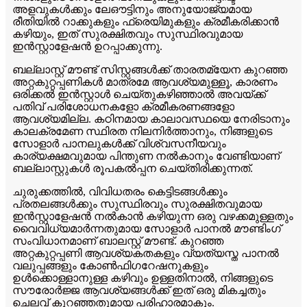
അളവുകൾക്കും ലേഔട്ടിനും അനുയോജ്യമായ
രീതിയിൽ റാക്കുകളും ഫ്രെയിമുകളും ക്രമീകരിക്കാൻ
കഴിയും, ഇത് സുരക്ഷിതവും സുസ്ഥിരവുമായ
ഇൻസ്റ്റാളേഷൻ ഉറപ്പാക്കുന്നു.
ബല്ലാസ്റ്റ് മൗണ്ട് സിസ്റ്റങ്ങൾക്ക് താരതമ്യേന കുറഞ്ഞ
അറ്റകുറ്റപ്പണികൾ മാത്രമേ ആവശ്യമുള്ളൂ, കാരണം
ഒരിക്കൽ ഇൻസ്റ്റാൾ ചെയ്തുകഴിഞ്ഞാൽ അവയ്ക്ക്
പതിവ് പരിശോധനകളോ ക്രമീകരണങ്ങളോ
ആവശ്യമില്ല. കഠിനമായ കാലാവസ്ഥയെ നേരിടാനും
കാലക്രമേണ സ്ഥിരത നിലനിർത്താനും, നിങ്ങളുടെ
സോളാർ പാനലുകൾക്ക് വിശ്വസനീയവും
കാര്യക്ഷമവുമായ പിന്തുണ നൽകാനും വേണ്ടിയാണ്
ബല്ലാസ്റ്റുകൾ രൂപകൽപ്പന ചെയ്തിരിക്കുന്നത്.
ചുരുക്കത്തിൽ, വിവിധതരം കെട്ടിടങ്ങൾക്കും
പ്രതലങ്ങൾക്കും സുസ്ഥിരവും സുരക്ഷിതവുമായ
ഇൻസ്റ്റാളേഷൻ നൽകാൻ കഴിയുന്ന ഒരു വഴക്കമുള്ളതും
വൈവിധ്യമാർന്നതുമായ സോളാർ പാനൽ മൗണ്ടിംഗ്
സംവിധാനമാണ് ബാലസ്റ്റ് മൗണ്ട്. കുറഞ്ഞ
അറ്റകുറ്റപ്പണി ആവശ്യകതകളും വ്യത്യസ്ത പാനൽ
വലുപ്പങ്ങളും കോൺഫിഗറേഷനുകളും
ഉൾക്കൊള്ളാനുള്ള കഴിവും ഉള്ളതിനാൽ, നിങ്ങളുടെ
സൗരോർജ്ജ ആവശ്യങ്ങൾക്ക് ഇത് ഒരു മികച്ചതും
ചെലവ് കുറഞ്ഞതുമായ പരിഹാരമാകും.