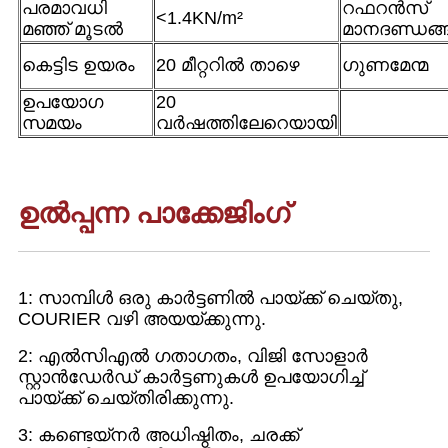
പരമാവധി
റഫറൻസ്
<1.4KN/m²
മഞ്ഞ് മൂടൽ
മാനദണ്ഡങ്
കെട്ടിട ഉയരം
20 മീറ്ററിൽ താഴെ
ഗുണമേന്മ
ഉപയോഗ
20
സമയം
വർഷത്തിലേറെയായി
ഉൽപ്പന്ന പാക്കേജിംഗ്
1: സാമ്പിൾ ഒരു കാർട്ടണിൽ പായ്ക്ക് ചെയ്തു,
COURIER വഴി അയയ്ക്കുന്നു.
2: എൽസിഎൽ ഗതാഗതം, വിജി സോളാർ
സ്റ്റാൻഡേർഡ് കാർട്ടണുകൾ ഉപയോഗിച്ച്
പായ്ക്ക് ചെയ്തിരിക്കുന്നു.
3: കണ്ടെയ്നർ അധിഷ്ഠിതം, ചരക്ക്