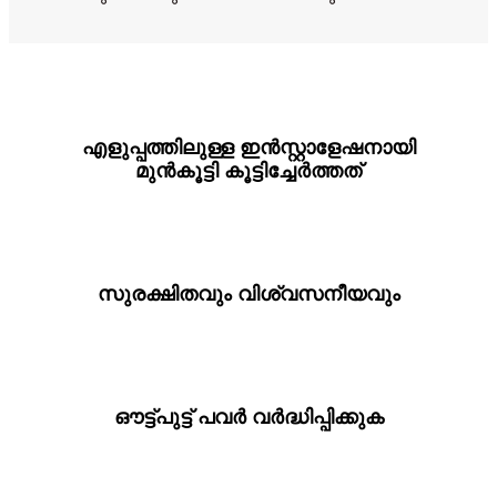
എളുപ്പത്തിലുള്ള ഇൻസ്റ്റാളേഷനായി
മുൻകൂട്ടി കൂട്ടിച്ചേർത്തത്
സുരക്ഷിതവും വിശ്വസനീയവും
ഔട്ട്പുട്ട് പവർ വർദ്ധിപ്പിക്കുക