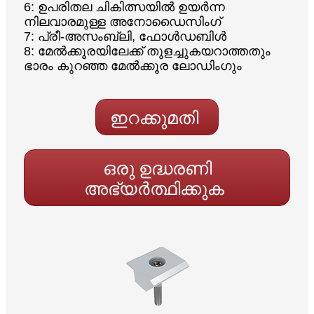
6: ഉപരിതല ചികിത്സയിൽ ഉയർന്ന
നിലവാരമുള്ള അനോഡൈസിംഗ്
7: പ്രീ-അസംബ്ലി, ഫോൾഡബിൾ
8: മേൽക്കൂരയിലേക്ക് തുളച്ചുകയറാത്തതും
ഭാരം കുറഞ്ഞ മേൽക്കൂര ലോഡിംഗും
ഇറക്കുമതി
ഒരു ഉദ്ധരണി
അഭ്യർത്ഥിക്കുക