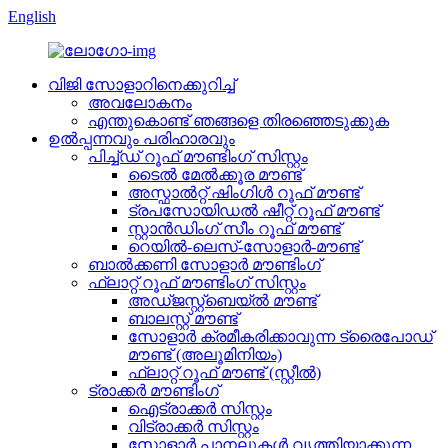
English
വിജി സോളാറിനെക്കുറിച്ച്
അവലോകനം
എന്തുകൊണ്ട് ഞങ്ങളെ തിരഞ്ഞെടുക്കുക
ഉൽപ്പന്നവും പരിഹാരവും
പിച്ച്ഡ് റൂഫ് മൗണ്ടിംഗ് സിസ്റ്റം
ടൈൽ മേൽക്കൂര മൗണ്ട്
അസ്ഫാൽറ്റ് ഷിംഗിൾ റൂഫ് മൗണ്ട്
ട്രപസോയിഡൽ ഷീറ്റ് റൂഫ് മൗണ്ട്
സ്റ്റാൻഡിംഗ് സീം റൂഫ് മൗണ്ട്
റെയിൽ-ലെസ്-സോളാർ-മൗണ്ട്
ബാൽക്കണി സോളാർ മൗണ്ടിംഗ്
ഫ്ലാറ്റ് റൂഫ് മൗണ്ടിംഗ് സിസ്റ്റം
അഡ്ജസ്റ്റ്ബെയ്ൽ മൗണ്ട്
ബാലസ്റ്റ് മൗണ്ട്
സോളാർ ക്രമീകരിക്കാവുന്ന ട്രൈപോഡ്
മൗണ്ട് (അലൂമിനിയം)
ഫ്ലാറ്റ് റൂഫ് മൗണ്ട് (സ്റ്റീൽ)
ട്രാക്കർ മൗണ്ടിംഗ്
ഐട്രാക്കർ സിസ്റ്റം
വിട്രാക്കർ സിസ്റ്റം
സോളാർ പാനലുകൾ വൃത്തിയാക്കുന്ന