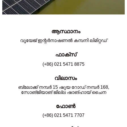
ആസ്ഥാനം
വൂയേജ് ഇന്റർനാഷണൽ കമ്പനി ലിമിറ്റഡ്
ഫാക്സ്
(+86) 021 5471 8875
വിലാസം
ബ്ലോക്ക് നമ്പർ 15 ഷുയ റോഡ് നമ്പർ 168,
സോങ്ജിയാങ് ജില്ല ഷാങ്ഹായ് ചൈന
ഫോൺ
(+86) 021 5471 7707