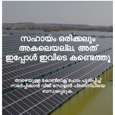
സഹായം ഒരിക്കലും
അകലെയല്ല, അത്
ഇപ്പോൾ ഇവിടെ കണ്ടെത്തൂ
താഴെയുള്ള കോൺടാക്റ്റ് ഫോം പൂരിപ്പിച്ച്
സമർപ്പിക്കാൻ വിജി സോളാർ പ്രതിനിധിയെ
ബന്ധപ്പെടുക.