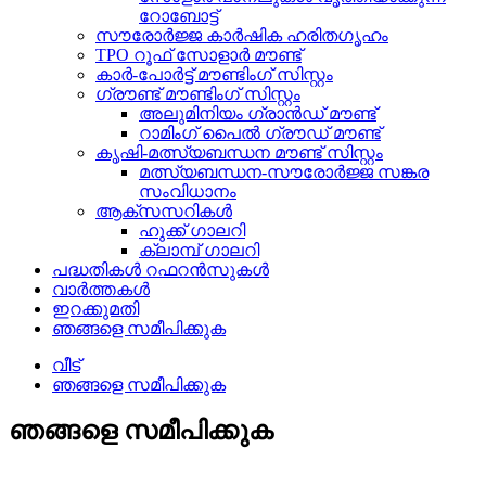
റോബോട്ട്
സൗരോർജ്ജ കാർഷിക ഹരിതഗൃഹം
TPO റൂഫ് സോളാർ മൗണ്ട്
കാർ-പോർട്ട് മൗണ്ടിംഗ് സിസ്റ്റം
ഗ്രൗണ്ട് മൗണ്ടിംഗ് സിസ്റ്റം
അലുമിനിയം ഗ്രാൻഡ് മൗണ്ട്
റാമിംഗ് പൈൽ ഗ്രൗഡ് മൗണ്ട്
കൃഷി-മത്സ്യബന്ധന മൗണ്ട് സിസ്റ്റം
മത്സ്യബന്ധന-സൗരോർജ്ജ സങ്കര
സംവിധാനം
ആക്‌സസറികൾ
ഹുക്ക് ഗാലറി
ക്ലാമ്പ് ഗാലറി
പദ്ധതികൾ റഫറൻസുകൾ
വാർത്തകൾ
ഇറക്കുമതി
ഞങ്ങളെ സമീപിക്കുക
വീട്
ഞങ്ങളെ സമീപിക്കുക
ഞങ്ങളെ സമീപിക്കുക