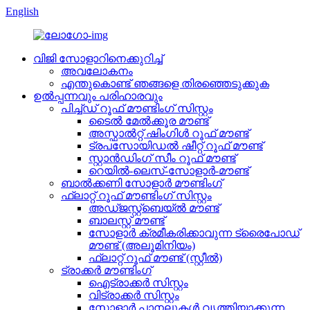
English
വിജി സോളാറിനെക്കുറിച്ച്
അവലോകനം
എന്തുകൊണ്ട് ഞങ്ങളെ തിരഞ്ഞെടുക്കുക
ഉൽപ്പന്നവും പരിഹാരവും
പിച്ച്ഡ് റൂഫ് മൗണ്ടിംഗ് സിസ്റ്റം
ടൈൽ മേൽക്കൂര മൗണ്ട്
അസ്ഫാൽറ്റ് ഷിംഗിൾ റൂഫ് മൗണ്ട്
ട്രപസോയിഡൽ ഷീറ്റ് റൂഫ് മൗണ്ട്
സ്റ്റാൻഡിംഗ് സീം റൂഫ് മൗണ്ട്
റെയിൽ-ലെസ്-സോളാർ-മൗണ്ട്
ബാൽക്കണി സോളാർ മൗണ്ടിംഗ്
ഫ്ലാറ്റ് റൂഫ് മൗണ്ടിംഗ് സിസ്റ്റം
അഡ്ജസ്റ്റ്ബെയ്ൽ മൗണ്ട്
ബാലസ്റ്റ് മൗണ്ട്
സോളാർ ക്രമീകരിക്കാവുന്ന ട്രൈപോഡ്
മൗണ്ട് (അലൂമിനിയം)
ഫ്ലാറ്റ് റൂഫ് മൗണ്ട് (സ്റ്റീൽ)
ട്രാക്കർ മൗണ്ടിംഗ്
ഐട്രാക്കർ സിസ്റ്റം
വിട്രാക്കർ സിസ്റ്റം
സോളാർ പാനലുകൾ വൃത്തിയാക്കുന്ന