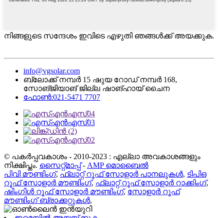
നിങ്ങളുടെ സന്ദേശം ഇവിടെ എഴുതി ഞങ്ങൾക്ക് അയക്കുക.
info@vgsolar.com
ബ്ലോക്ക് നമ്പർ 15 ഷുയ റോഡ് നമ്പർ 168,
സോങ്ജിയാങ് ജില്ല ഷാങ്ഹായ് ചൈന
ഫോൺ:021-5471 7707
© പകർപ്പവകാശം - 2010-2023 : എല്ലാ അവകാശങ്ങളും
നിക്ഷിപ്തം.
സൈറ്റ്മാപ്പ്
-
AMP മൊബൈൽ
പിവി മൗണ്ടിംഗ്
,
ഫ്ലാറ്റ് റൂഫ് സോളാർ പാനലുകൾ
,
ടിപിഒ
റൂഫ് സോളാർ മൗണ്ടിംഗ്
,
ഫ്ലാറ്റ് റൂഫ് സോളാർ റാക്കിംഗ്
,
ഷിംഗിൾ റൂഫ് സോളാർ മൗണ്ടിംഗ്
,
സോളാർ റൂഫ്
മൗണ്ടിംഗ് ബ്രാക്കറ്റുകൾ
,
ഇമെയിൽ അയയ്ക്കുക