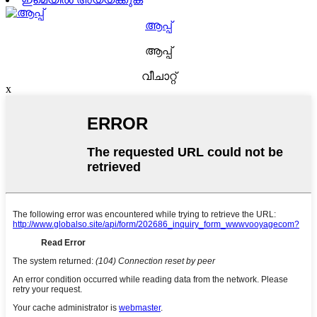
ആപ്പ്
ആപ്പ്
വീചാറ്റ്
x